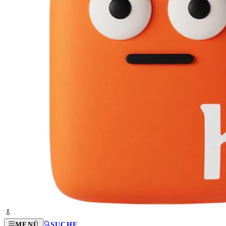
MENÜ
SUCHE