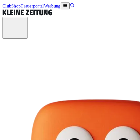
Club
Shop
Trauerportal
Werbung