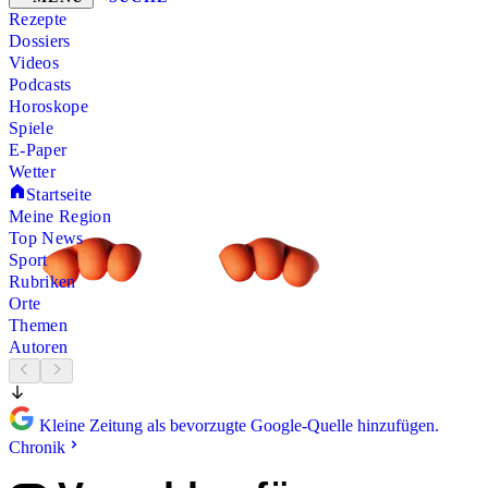
Rezepte
Dossiers
Videos
Podcasts
Horoskope
Spiele
E-Paper
Wetter
Startseite
Meine Region
Top News
Sport
Rubriken
Orte
Themen
Autoren
Kleine Zeitung als bevorzugte Google-Quelle hinzufügen.
Chronik