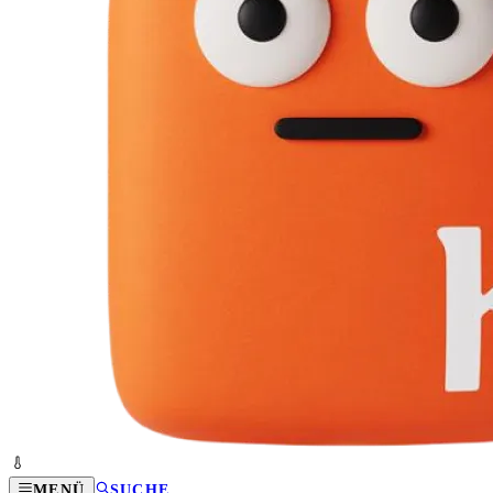
MENÜ
SUCHE