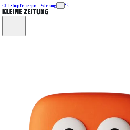
Club
Shop
Trauerportal
Werbung