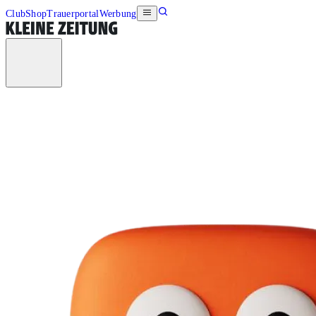
Club
Shop
Trauerportal
Werbung