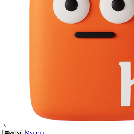
MENÜ
SUCHE