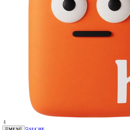
MENÜ
SUCHE