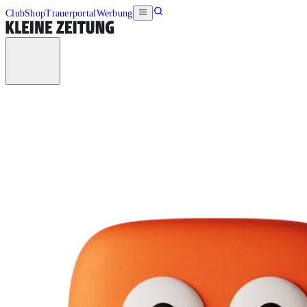
Club
Shop
Trauerportal
Werbung