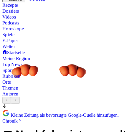
Rezepte
Dossiers
Videos
Podcasts
Horoskope
Spiele
E-Paper
Wetter
Startseite
Meine Region
Top News
Sport
Rubriken
Orte
Themen
Autoren
Kleine Zeitung als bevorzugte Google-Quelle hinzufügen.
Chronik