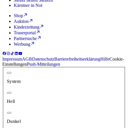
Steirer helfen Steirern
Kärntner in Not
Shop
Auktion
Kinderzeitung
Trauerportal
Partnersuche
Werbung
Impressum
AGB
Datenschutz
Barrierefreiheitserklärung
Hilfe
Cookie-
Einstellungen
Push-Mitteilungen
System
Hell
Dunkel