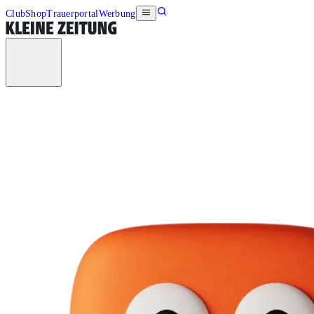
Club
Shop
Trauerportal
Werbung