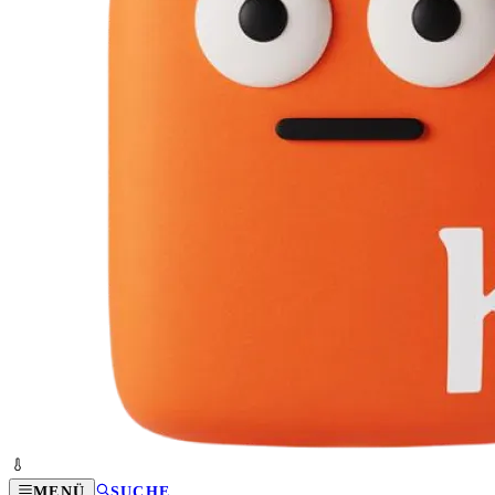
MENÜ
SUCHE