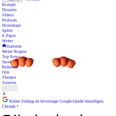
Rezepte
Dossiers
Videos
Podcasts
Horoskope
Spiele
E-Paper
Wetter
Startseite
Meine Region
Top News
Sport
Rubriken
Orte
Themen
Autoren
Kleine Zeitung als bevorzugte Google-Quelle hinzufügen.
Chronik