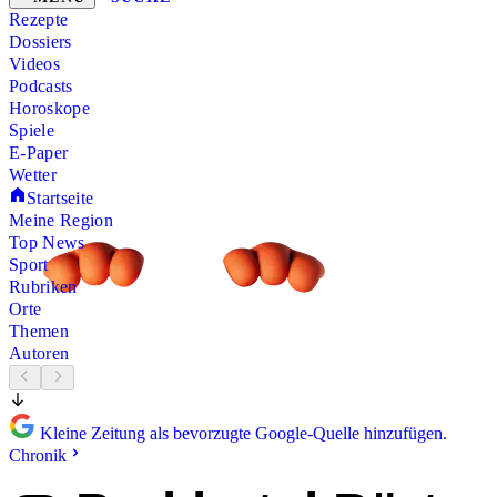
Rezepte
Dossiers
Videos
Podcasts
Horoskope
Spiele
E-Paper
Wetter
Startseite
Meine Region
Top News
Sport
Rubriken
Orte
Themen
Autoren
Kleine Zeitung als bevorzugte Google-Quelle hinzufügen.
Chronik