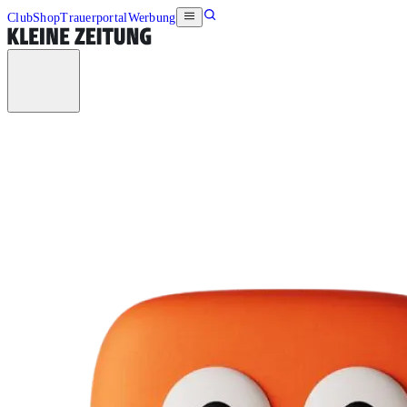
Club
Shop
Trauerportal
Werbung