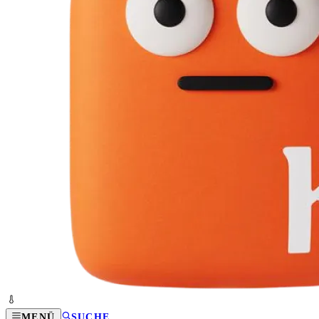
MENÜ
SUCHE