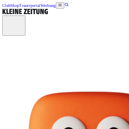
Club
Shop
Trauerportal
Werbung