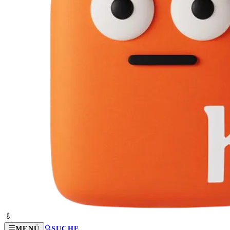
MENÜ
SUCHE