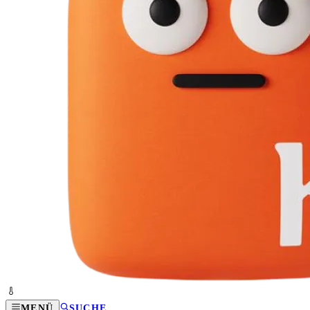
MENÜ
SUCHE