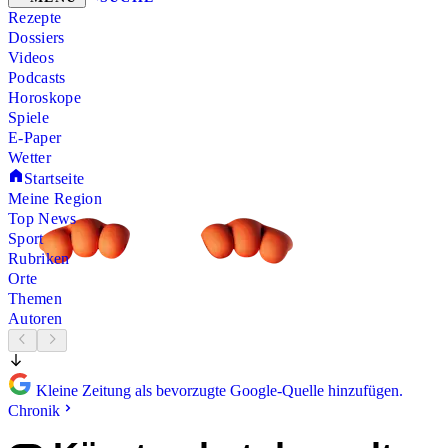
Rezepte
Dossiers
Videos
Podcasts
Horoskope
Spiele
E-Paper
Wetter
Startseite
Meine Region
Top News
Sport
Rubriken
Orte
Themen
Autoren
Kleine Zeitung als bevorzugte Google-Quelle hinzufügen.
Chronik