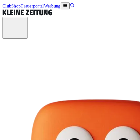
Club
Shop
Trauerportal
Werbung