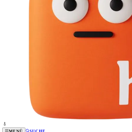
MENÜ
SUCHE