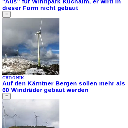
"Aus" für Windpark Kuchalm, er wird in
dieser Form nicht gebaut
CHRONIK
Auf den Kärntner Bergen sollen mehr als
60 Windräder gebaut werden