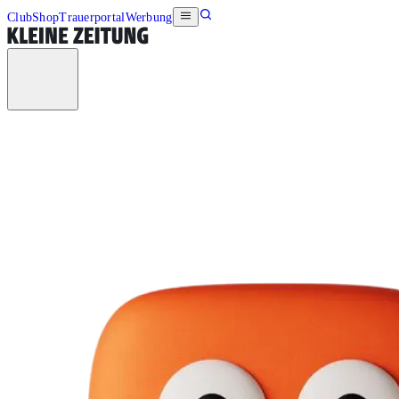
Club
Shop
Trauerportal
Werbung