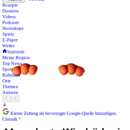
Rezepte
Dossiers
Videos
Podcasts
Horoskope
Spiele
E-Paper
Wetter
Startseite
Meine Region
Top News
Sport
Rubriken
Orte
Themen
Autoren
Kleine Zeitung als bevorzugte Google-Quelle hinzufügen.
Chronik