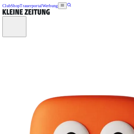
Club
Shop
Trauerportal
Werbung