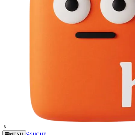
MENÜ
SUCHE