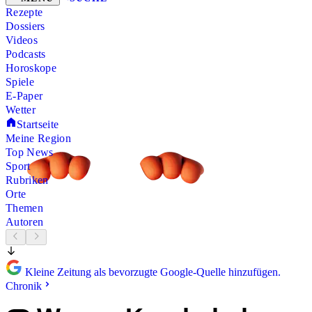
Rezepte
Dossiers
Videos
Podcasts
Horoskope
Spiele
E-Paper
Wetter
Startseite
Meine Region
Top News
Sport
Rubriken
Orte
Themen
Autoren
Kleine Zeitung als bevorzugte Google-Quelle hinzufügen.
Chronik