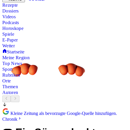
Rezepte
Dossiers
Videos
Podcasts
Horoskope
Spiele
E-Paper
Wetter
Startseite
Meine Region
Top News
Sport
Rubriken
Orte
Themen
Autoren
Kleine Zeitung als bevorzugte Google-Quelle hinzufügen.
Chronik