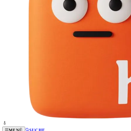
MENÜ
SUCHE