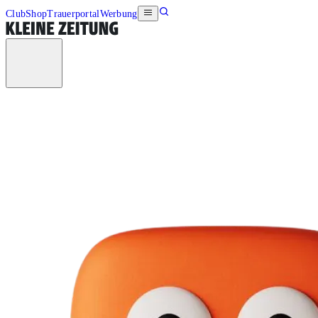
Club
Shop
Trauerportal
Werbung