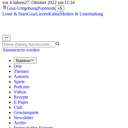
vor 4 Jahren
27. Oktober 2022 um 11:24
Graz-Umgebung
Popmusik
+5
Leute & Stars
Graz
Liezen
Kultur
Medien & Unterhaltung
Abonnent:in werden
Rubriken
Orte
Themen
Autoren
Spiele
Podcasts
Videos
Rezepte
E-Paper
Club
Gewinnspiele
Newsletter
Archiv
Steirer helfen Steirern