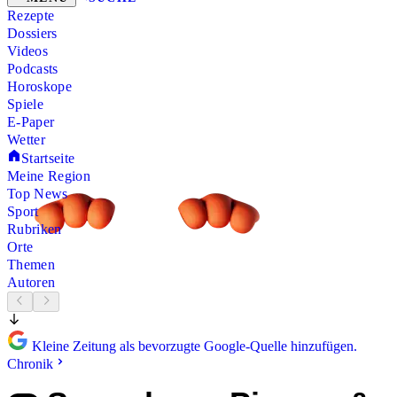
Rezepte
Dossiers
Videos
Podcasts
Horoskope
Spiele
E-Paper
Wetter
Startseite
Meine Region
Top News
Sport
Rubriken
Orte
Themen
Autoren
Kleine Zeitung als bevorzugte Google-Quelle hinzufügen.
Chronik