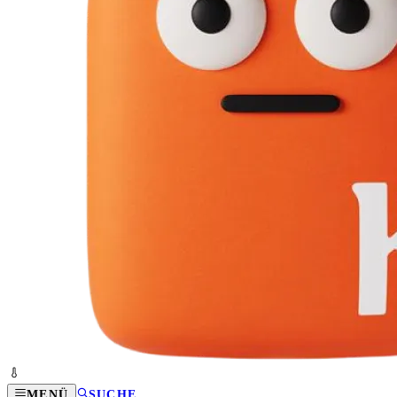
MENÜ
SUCHE