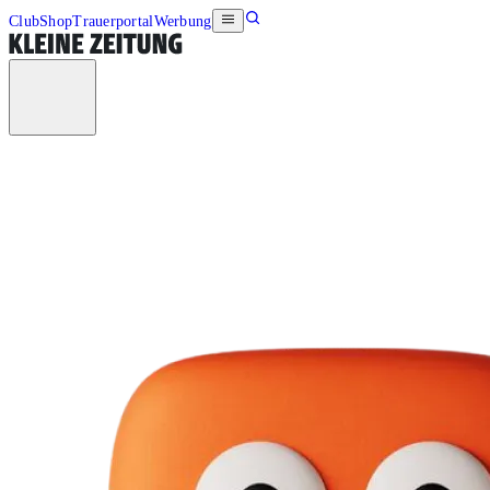
Club
Shop
Trauerportal
Werbung