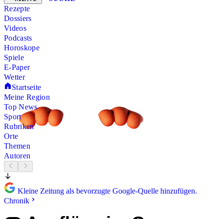
Rezepte
Dossiers
Videos
Podcasts
Horoskope
Spiele
E-Paper
Wetter
Startseite
Meine Region
Top News
Sport
Rubriken
Orte
Themen
Autoren
Kleine Zeitung als bevorzugte Google-Quelle hinzufügen.
Chronik