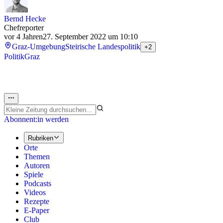
Bernd Hecke
Chefreporter
vor 4 Jahren
27. September 2022 um 10:10
Graz-Umgebung
Steirische Landespolitik
+2
Politik
Graz
Abonnent:in werden
Rubriken
Orte
Themen
Autoren
Spiele
Podcasts
Videos
Rezepte
E-Paper
Club