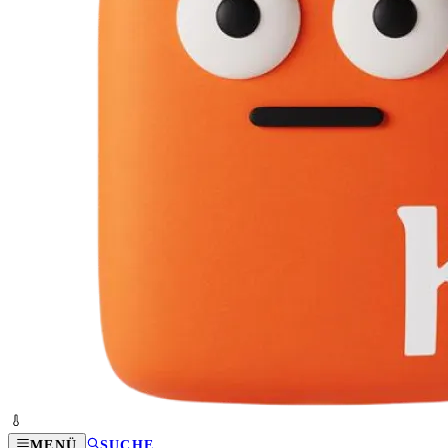
MENÜ
SUCHE