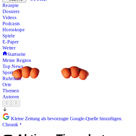
Rezepte
Dossiers
Videos
Podcasts
Horoskope
Spiele
E-Paper
Wetter
Startseite
Meine Region
Top News
Sport
Rubriken
Orte
Themen
Autoren
Kleine Zeitung als bevorzugte Google-Quelle hinzufügen.
Chronik