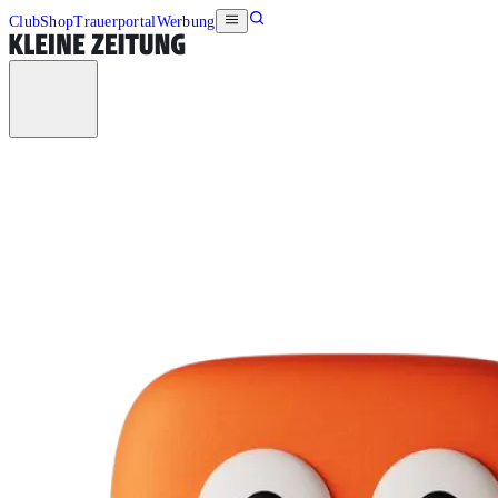
Club
Shop
Trauerportal
Werbung