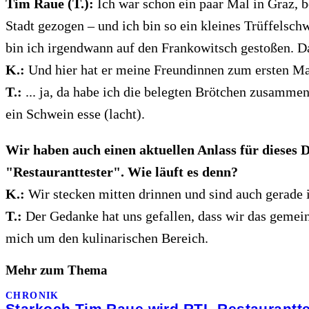
Tim Raue (T.):
Ich war schon ein paar Mal in Graz, 
Stadt gezogen – und ich bin so ein kleines Trüffelsc
bin ich irgendwann auf den Frankowitsch gestoßen. Da
K.:
Und hier hat er meine Freundinnen zum ersten Mal
T.:
... ja, da habe ich die belegten Brötchen zusammen
ein Schwein esse (lacht).
Wir haben auch einen aktuellen Anlass für dieses D
"Restauranttester". Wie läuft es denn?
K.:
Wir stecken mitten drinnen und sind auch gerade in
T.:
Der Gedanke hat uns gefallen, dass wir das gemei
mich um den kulinarischen Bereich.
Mehr zum Thema
CHRONIK
Starkoch Tim Raue wird RTL-Restaurantte