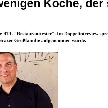
wenigen Köche, der 
 RTL-"Restauranttester". Im Doppelinterview spre
r Grazer Großfamilie aufgenommen wurde.