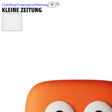
Club
Shop
Trauerportal
Werbung