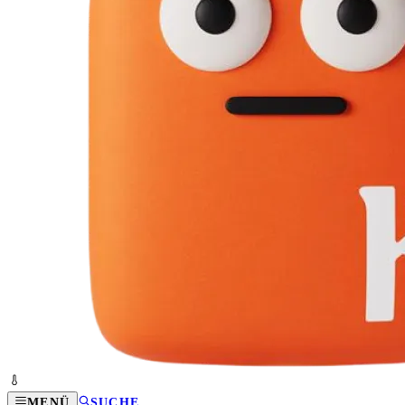
MENÜ
SUCHE