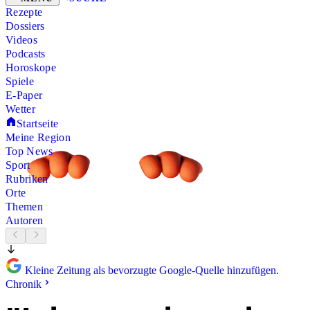
Rezepte
Dossiers
Videos
Podcasts
Horoskope
Spiele
E-Paper
Wetter
Startseite
Meine Region
Top News
Sport
Rubriken
Orte
Themen
Autoren
Kleine Zeitung als bevorzugte Google-Quelle hinzufügen.
Chronik