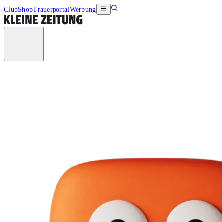
Club
Shop
Trauerportal
Werbung