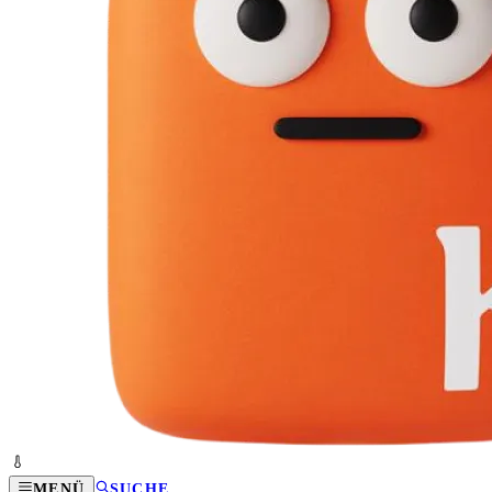
MENÜ
SUCHE