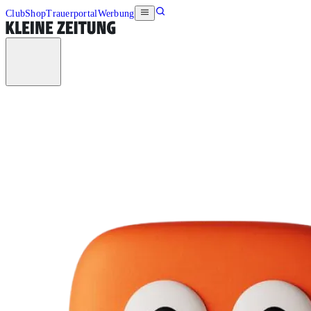
Club
Shop
Trauerportal
Werbung