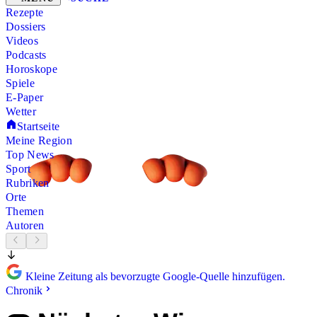
Rezepte
Dossiers
Videos
Podcasts
Horoskope
Spiele
E-Paper
Wetter
Startseite
Meine Region
Top News
Sport
Rubriken
Orte
Themen
Autoren
Kleine Zeitung als bevorzugte Google-Quelle hinzufügen.
Chronik