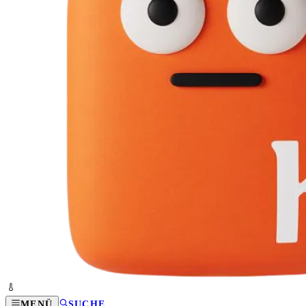
MENÜ
SUCHE