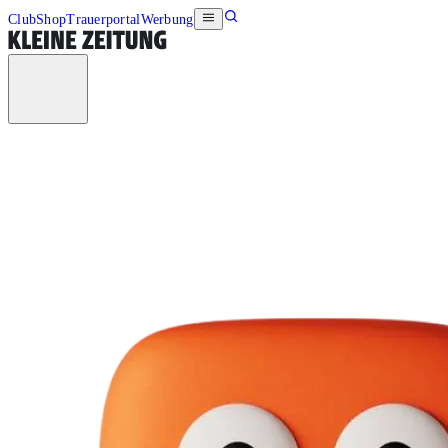
Club
Shop
Trauerportal
Werbung