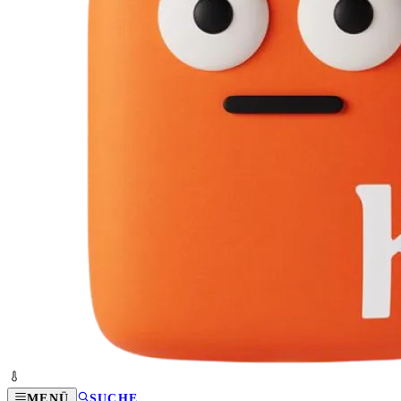
MENÜ
SUCHE