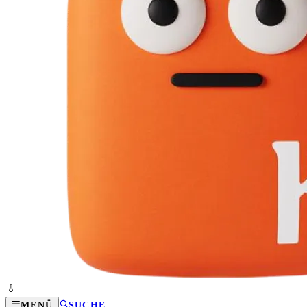
MENÜ
SUCHE