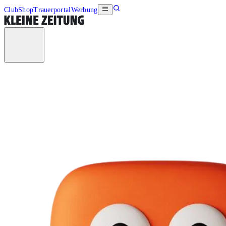
Club
Shop
Trauerportal
Werbung