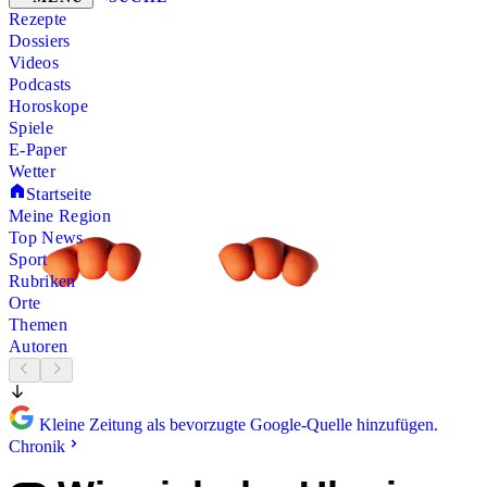
Rezepte
Dossiers
Videos
Podcasts
Horoskope
Spiele
E-Paper
Wetter
Startseite
Meine Region
Top News
Sport
Rubriken
Orte
Themen
Autoren
Kleine Zeitung als bevorzugte Google-Quelle hinzufügen.
Chronik