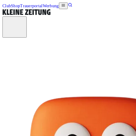
Club
Shop
Trauerportal
Werbung