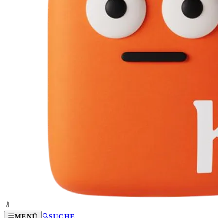
MENÜ
SUCHE