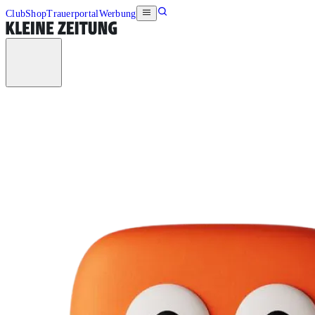
Club
Shop
Trauerportal
Werbung