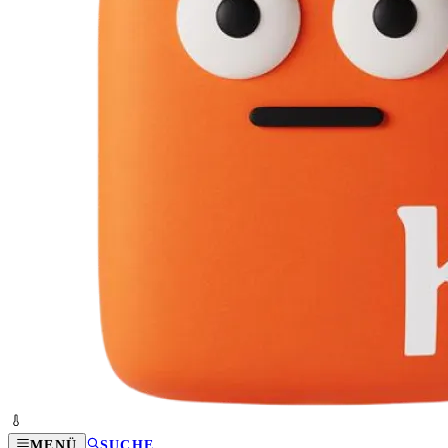
MENÜ
SUCHE