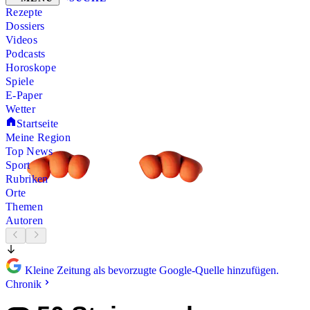
Rezepte
Dossiers
Videos
Podcasts
Horoskope
Spiele
E-Paper
Wetter
Startseite
Meine Region
Top News
Sport
Rubriken
Orte
Themen
Autoren
Kleine Zeitung als bevorzugte Google-Quelle hinzufügen.
Chronik