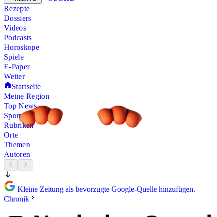
Rezepte
Dossiers
Videos
Podcasts
Horoskope
Spiele
E-Paper
Wetter
Startseite
Meine Region
Top News
Sport
Rubriken
Orte
Themen
Autoren
Kleine Zeitung als bevorzugte Google-Quelle hinzufügen.
Chronik