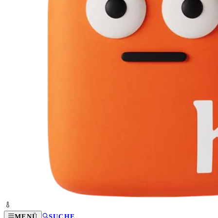
MENÜ
SUCHE