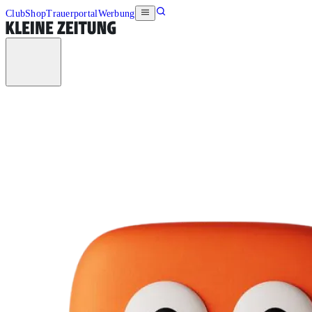
Club
Shop
Trauerportal
Werbung