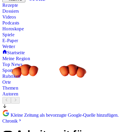
Rezepte
Dossiers
Videos
Podcasts
Horoskope
Spiele
E-Paper
Wetter
Startseite
Meine Region
Top News
Sport
Rubriken
Orte
Themen
Autoren
Kleine Zeitung als bevorzugte Google-Quelle hinzufügen.
Chronik