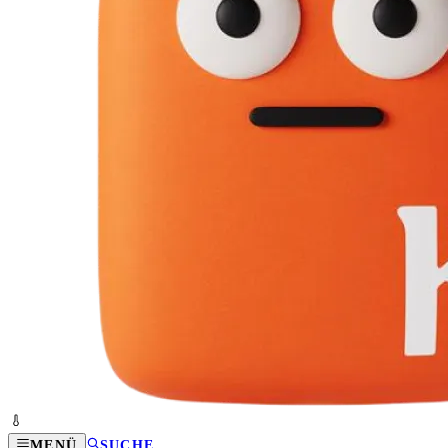
MENÜ
SUCHE