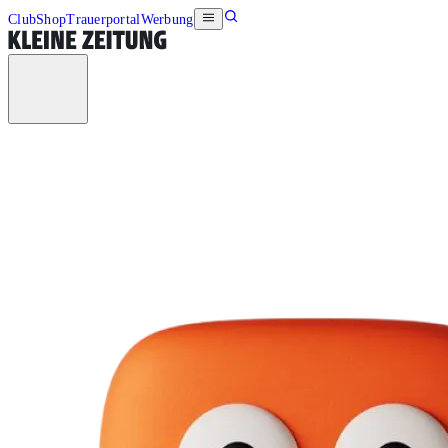
Club
Shop
Trauerportal
Werbung