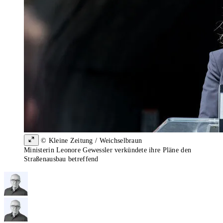
© Kleine Zeitung / Weichselbraun
Ministerin Leonore Gewessler verkündete ihre Pläne den
Straßenausbau betreffend