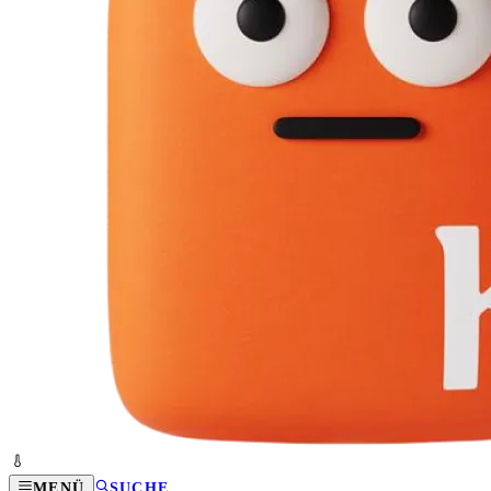
MENÜ
SUCHE