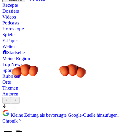
Rezepte
Dossiers
Videos
Podcasts
Horoskope
Spiele
E-Paper
Wetter
Startseite
Meine Region
Top News
Sport
Rubriken
Orte
Themen
Autoren
Kleine Zeitung als bevorzugte Google-Quelle hinzufügen.
Chronik