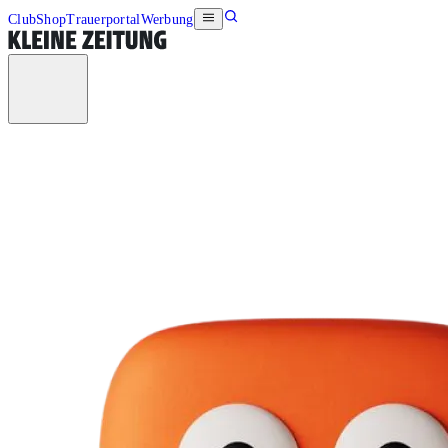
Club
Shop
Trauerportal
Werbung