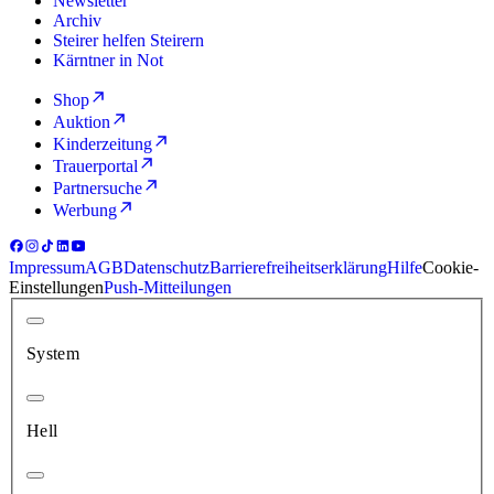
Newsletter
Archiv
Steirer helfen Steirern
Kärntner in Not
Shop
Auktion
Kinderzeitung
Trauerportal
Partnersuche
Werbung
Impressum
AGB
Datenschutz
Barrierefreiheitserklärung
Hilfe
Cookie-
Einstellungen
Push-Mitteilungen
System
Hell