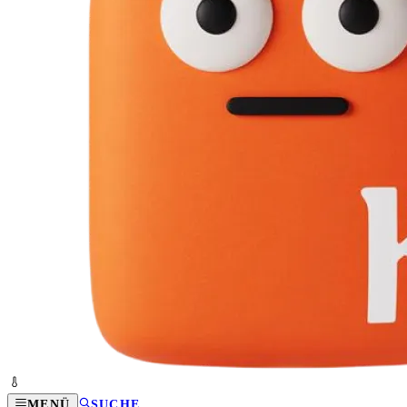
MENÜ
SUCHE