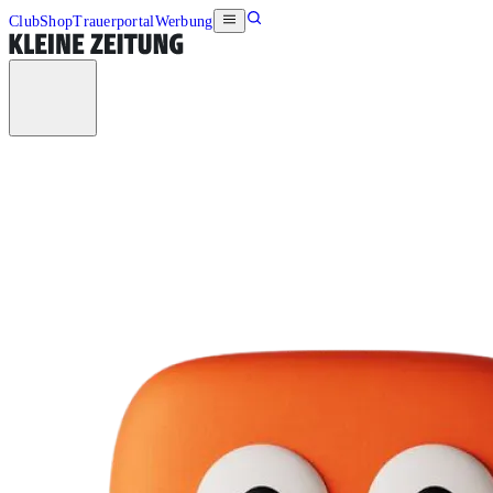
Club
Shop
Trauerportal
Werbung