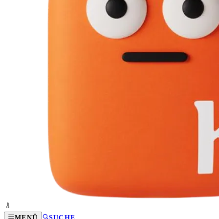
MENÜ
SUCHE