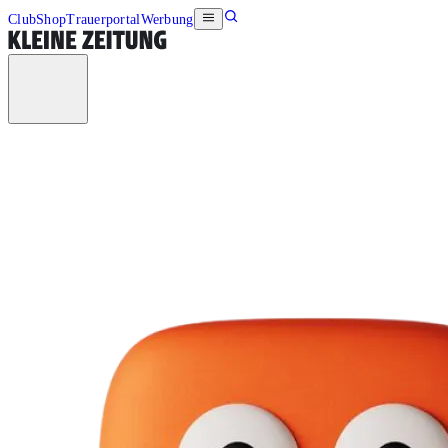
Club
Shop
Trauerportal
Werbung