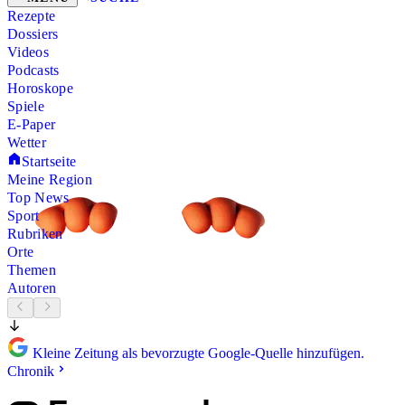
Rezepte
Dossiers
Videos
Podcasts
Horoskope
Spiele
E-Paper
Wetter
Startseite
Meine Region
Top News
Sport
Rubriken
Orte
Themen
Autoren
Kleine Zeitung als bevorzugte Google-Quelle hinzufügen.
Chronik