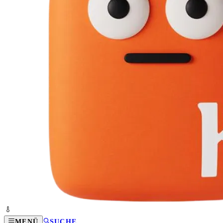
MENÜ
SUCHE