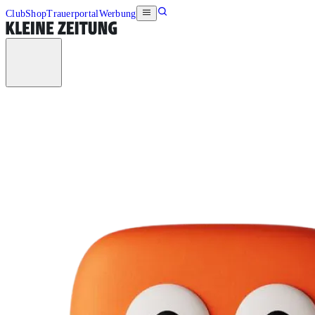
Club
Shop
Trauerportal
Werbung