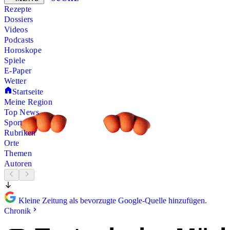
Rezepte
Dossiers
Videos
Podcasts
Horoskope
Spiele
E-Paper
Wetter
Startseite
Meine Region
Top News
Sport
Rubriken
Orte
Themen
Autoren
Kleine Zeitung als bevorzugte Google-Quelle hinzufügen.
Chronik