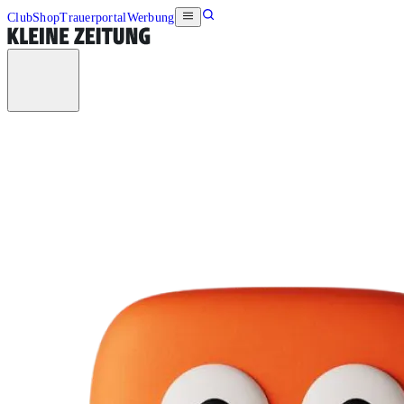
Club
Shop
Trauerportal
Werbung