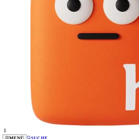
MENÜ
SUCHE