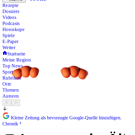
Rezepte
Dossiers
Videos
Podcasts
Horoskope
Spiele
E-Paper
Wetter
Startseite
Meine Region
Top News
Sport
Rubriken
Orte
Themen
Autoren
Kleine Zeitung als bevorzugte Google-Quelle hinzufügen.
Chronik