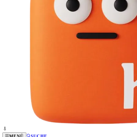
MENÜ
SUCHE