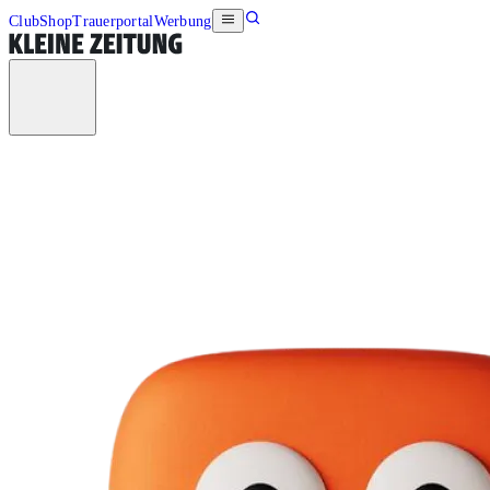
Club
Shop
Trauerportal
Werbung