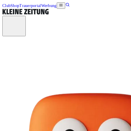
Club
Shop
Trauerportal
Werbung