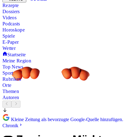
Rezepte
Dossiers
Videos
Podcasts
Horoskope
Spiele
E-Paper
Wetter
Startseite
Meine Region
Top News
Sport
Rubriken
Orte
Themen
Autoren
Kleine Zeitung als bevorzugte Google-Quelle hinzufügen.
Chronik