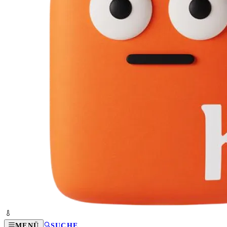
MENÜ
SUCHE