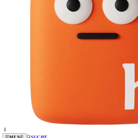
MENÜ
SUCHE