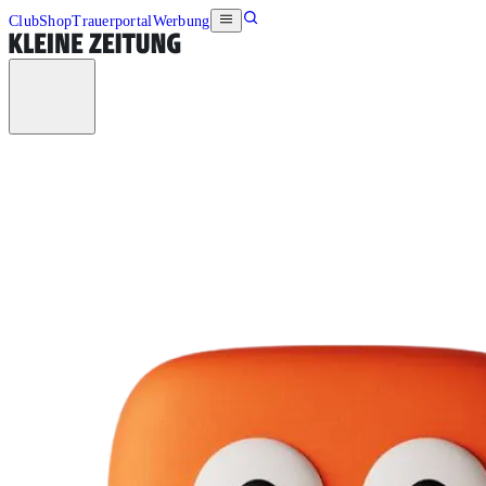
Club
Shop
Trauerportal
Werbung