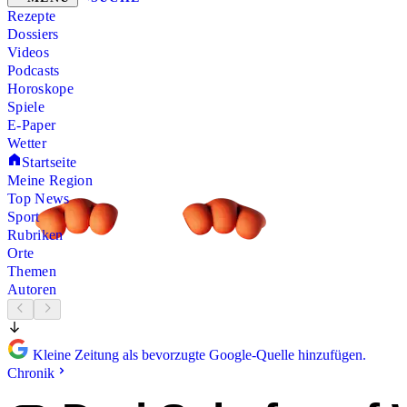
Rezepte
Dossiers
Videos
Podcasts
Horoskope
Spiele
E-Paper
Wetter
Startseite
Meine Region
Top News
Sport
Rubriken
Orte
Themen
Autoren
Kleine Zeitung als bevorzugte Google-Quelle hinzufügen.
Chronik