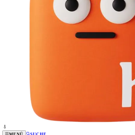
MENÜ
SUCHE