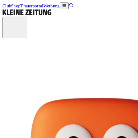
Club
Shop
Trauerportal
Werbung