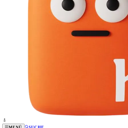
MENÜ
SUCHE