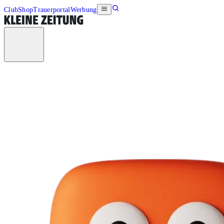
Club
Shop
Trauerportal
Werbung