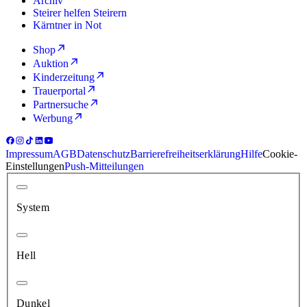
Archiv
Steirer helfen Steirern
Kärntner in Not
Shop
Auktion
Kinderzeitung
Trauerportal
Partnersuche
Werbung
Impressum
AGB
Datenschutz
Barrierefreiheitserklärung
Hilfe
Cookie-
Einstellungen
Push-Mitteilungen
System
Hell
Dunkel