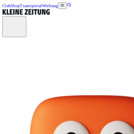
Club
Shop
Trauerportal
Werbung