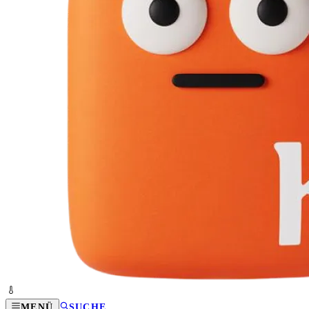
MENÜ
SUCHE