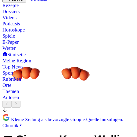
Rezepte
Dossiers
Videos
Podcasts
Horoskope
Spiele
E-Paper
Wetter
Startseite
Meine Region
Top News
Sport
Rubriken
Orte
Themen
Autoren
Kleine Zeitung als bevorzugte Google-Quelle hinzufügen.
Chronik