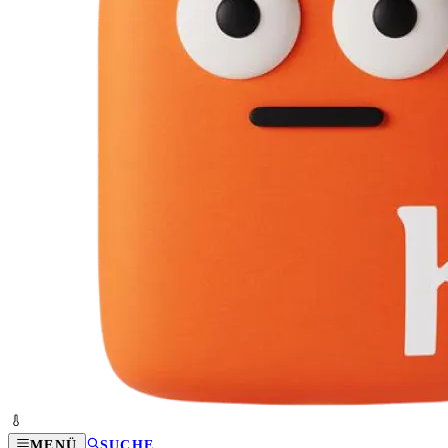
MENÜ
SUCHE