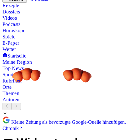
Rezepte
Dossiers
Videos
Podcasts
Horoskope
Spiele
E-Paper
Wetter
Startseite
Meine Region
Top News
Sport
Rubriken
Orte
Themen
Autoren
Kleine Zeitung als bevorzugte Google-Quelle hinzufügen.
Chronik