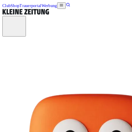
Club
Shop
Trauerportal
Werbung