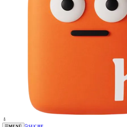
MENÜ
SUCHE