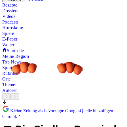
Rezepte
Dossiers
Videos
Podcasts
Horoskope
Spiele
E-Paper
Wetter
Startseite
Meine Region
Top News
Sport
Rubriken
Orte
Themen
Autoren
Kleine Zeitung als bevorzugte Google-Quelle hinzufügen.
Chronik