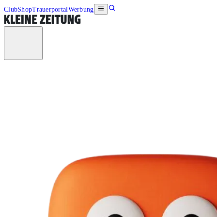
Club
Shop
Trauerportal
Werbung