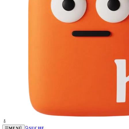
MENÜ
SUCHE