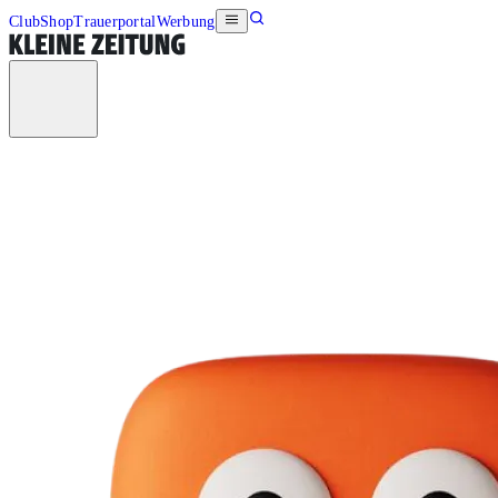
Club
Shop
Trauerportal
Werbung