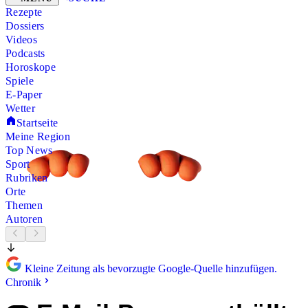
Rezepte
Dossiers
Videos
Podcasts
Horoskope
Spiele
E-Paper
Wetter
Startseite
Meine Region
Top News
Sport
Rubriken
Orte
Themen
Autoren
Kleine Zeitung als bevorzugte Google-Quelle hinzufügen.
Chronik