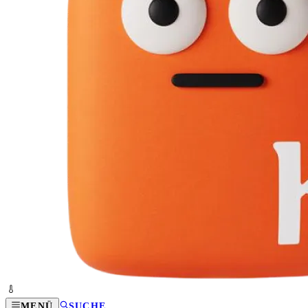
MENÜ
SUCHE