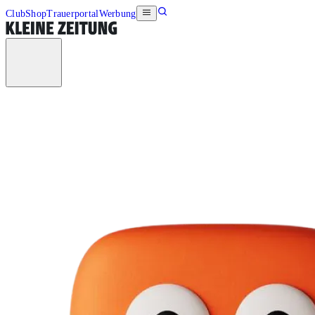
Club
Shop
Trauerportal
Werbung