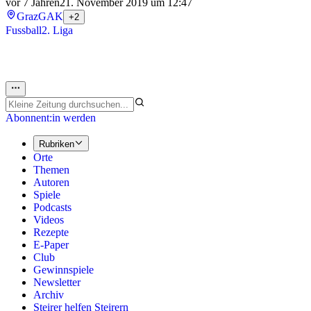
vor 7 Jahren
21. November 2019 um 12:47
Graz
GAK
+2
Fussball
2. Liga
Abonnent:in werden
Rubriken
Orte
Themen
Autoren
Spiele
Podcasts
Videos
Rezepte
E-Paper
Club
Gewinnspiele
Newsletter
Archiv
Steirer helfen Steirern