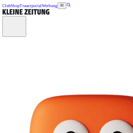
Club
Shop
Trauerportal
Werbung