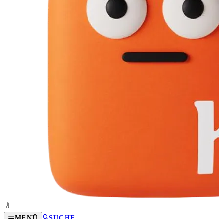
MENÜ
SUCHE