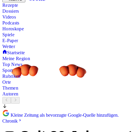
Rezepte
Dossiers
Videos
Podcasts
Horoskope
Spiele
E-Paper
Wetter
Startseite
Meine Region
Top News
Sport
Rubriken
Orte
Themen
Autoren
Kleine Zeitung als bevorzugte Google-Quelle hinzufügen.
Chronik