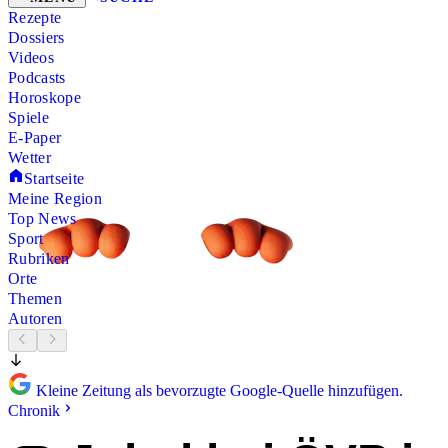
Rezepte
Dossiers
Videos
Podcasts
Horoskope
Spiele
E-Paper
Wetter
Startseite
Meine Region
Top News
Sport
Rubriken
Orte
Themen
Autoren
Kleine Zeitung als bevorzugte Google-Quelle hinzufügen.
Chronik