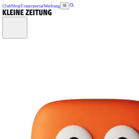
Club
Shop
Trauerportal
Werbung