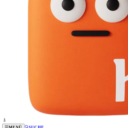
MENÜ
SUCHE