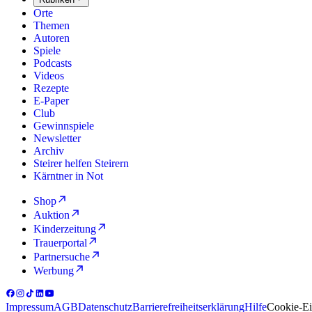
Orte
Themen
Autoren
Spiele
Podcasts
Videos
Rezepte
E-Paper
Club
Gewinnspiele
Newsletter
Archiv
Steirer helfen Steirern
Kärntner in Not
Shop
Auktion
Kinderzeitung
Trauerportal
Partnersuche
Werbung
Impressum
AGB
Datenschutz
Barrierefreiheitserklärung
Hilfe
Cookie-Ei