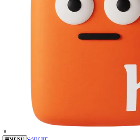
MENÜ
SUCHE