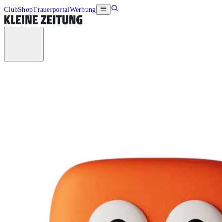
Club
Shop
Trauerportal
Werbung