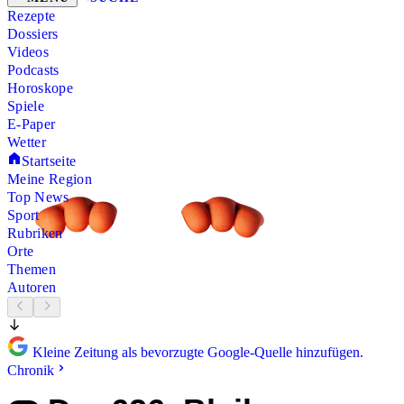
Rezepte
Dossiers
Videos
Podcasts
Horoskope
Spiele
E-Paper
Wetter
Startseite
Meine Region
Top News
Sport
Rubriken
Orte
Themen
Autoren
Kleine Zeitung als bevorzugte Google-Quelle hinzufügen.
Chronik