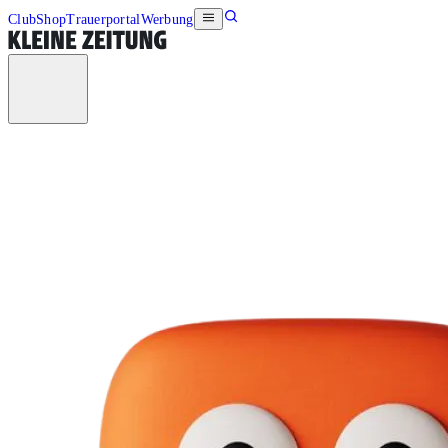
Club
Shop
Trauerportal
Werbung