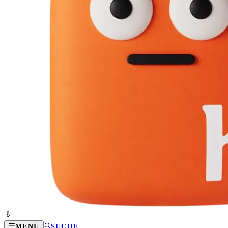
MENÜ
SUCHE