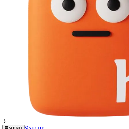
MENÜ
SUCHE