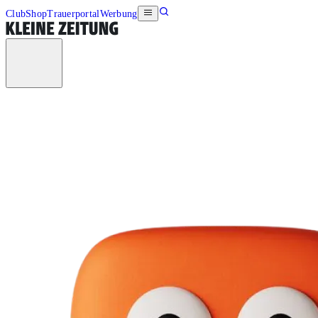
Club
Shop
Trauerportal
Werbung