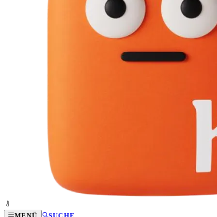
MENÜ
SUCHE