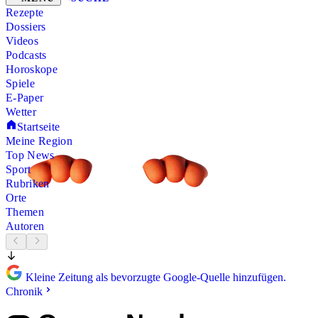
Rezepte
Dossiers
Videos
Podcasts
Horoskope
Spiele
E-Paper
Wetter
Startseite
Meine Region
Top News
Sport
Rubriken
Orte
Themen
Autoren
Kleine Zeitung als bevorzugte Google-Quelle hinzufügen.
Chronik