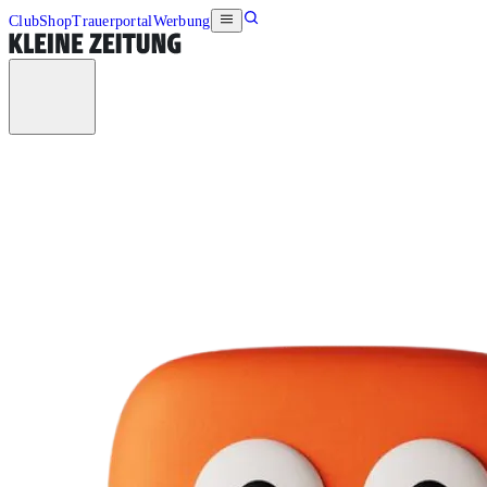
Club
Shop
Trauerportal
Werbung