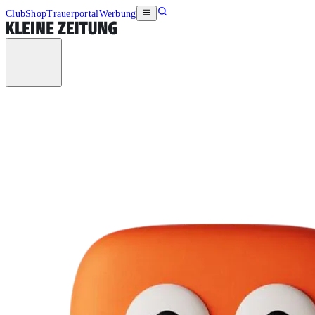
Club
Shop
Trauerportal
Werbung