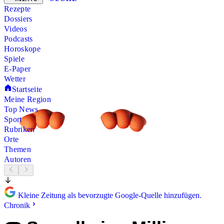
Rezepte
Dossiers
Videos
Podcasts
Horoskope
Spiele
E-Paper
Wetter
Startseite
Meine Region
Top News
Sport
Rubriken
Orte
Themen
Autoren
Kleine Zeitung als bevorzugte Google-Quelle hinzufügen.
Chronik