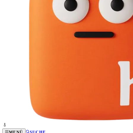
MENÜ
SUCHE