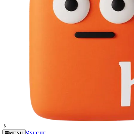
MENÜ
SUCHE