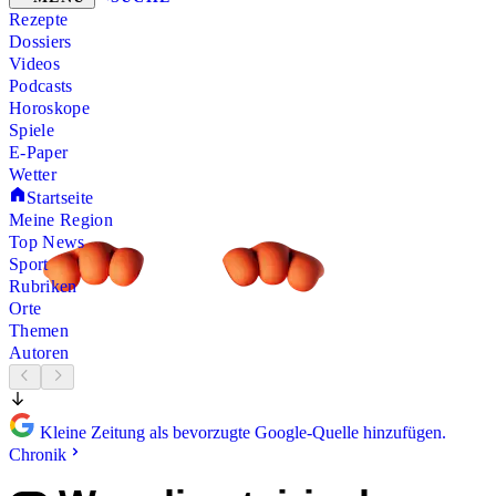
Rezepte
Dossiers
Videos
Podcasts
Horoskope
Spiele
E-Paper
Wetter
Startseite
Meine Region
Top News
Sport
Rubriken
Orte
Themen
Autoren
Kleine Zeitung als bevorzugte Google-Quelle hinzufügen.
Chronik