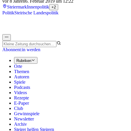
vor 8 Jahren
6. Februar 2019 um 12:22
Steiermark
Innenpolitik
+2
Politik
Steirische Landespolitik
Abonnent:in werden
Rubriken
Orte
Themen
Autoren
Spiele
Podcasts
Videos
Rezepte
E-Paper
Club
Gewinnspiele
Newsletter
Archiv
Steirer helfen Steirern