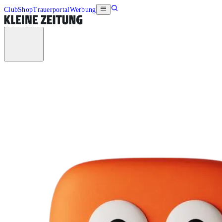
Club
Shop
Trauerportal
Werbung