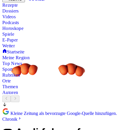
Rezepte
Dossiers
Videos
Podcasts
Horoskope
Spiele
E-Paper
Wetter
Startseite
Meine Region
Top News
Sport
Rubriken
Orte
Themen
Autoren
Kleine Zeitung als bevorzugte Google-Quelle hinzufügen.
Chronik