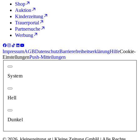
Shop
Auktion
Kinderzeitung
Trauerportal
Partnersuche
Werbung
Impressum
AGB
Datenschutz
Barrierefreiheitserklärung
Hilfe
Cookie-
Einstellungen
Push-Mitteilungen
System
Hell
Dunkel
© 2026, kleinezeitung.at | Kleine Zeitung GmbH | Alle Rechte