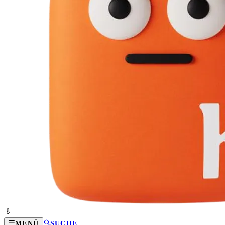
MENÜ
SUCHE