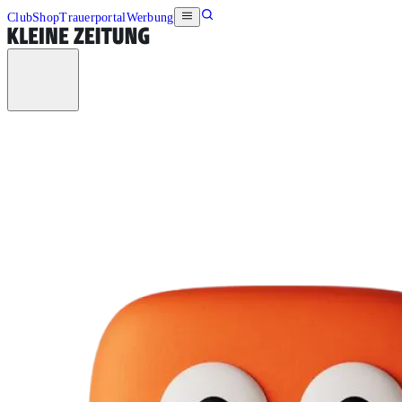
Club
Shop
Trauerportal
Werbung