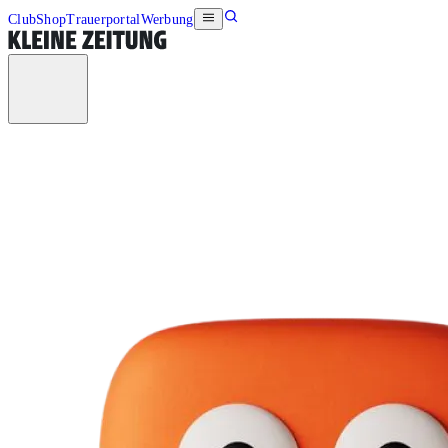
Club
Shop
Trauerportal
Werbung