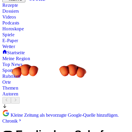
Rezepte
Dossiers
Videos
Podcasts
Horoskope
Spiele
E-Paper
Wetter
Startseite
Meine Region
Top News
Sport
Rubriken
Orte
Themen
Autoren
Kleine Zeitung als bevorzugte Google-Quelle hinzufügen.
Chronik