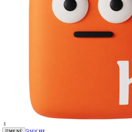
MENÜ
SUCHE